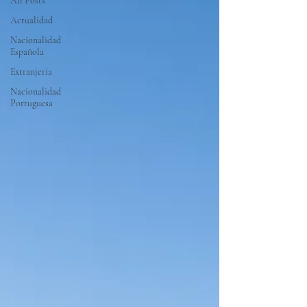
All Posts
Actualidad
Nacionalidad
Española
Extranjería
Nacionalidad
Portuguesa