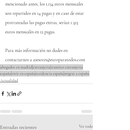
mencionado antes, los 1.134 euros mensuales 
son repartidos en 14 pagas y en caso de estar 
prorrateadas las pagas extras, serían 1.323 
euros mensuales en 12 pagas.
Para más información no dudes en 
contactarnos a 
asesores@europaratodos.com
abogados en madrid
extranjeria
tramites extranjeria
españa
vivir en españa
residencia españa
migrar a españa
Actualidad
Entradas recientes
Ver todo