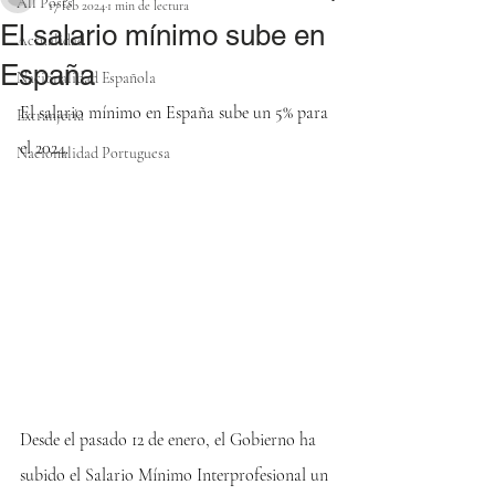
All Posts
17 feb 2024
1 min de lectura
El salario mínimo sube en
Actualidad
España
Nacionalidad Española
El salario mínimo en España sube un 5% para 
Extranjería
el 2024.
Nacionalidad Portuguesa
Desde el pasado 12 de enero, el Gobierno ha 
subido el Salario Mínimo Interprofesional un 