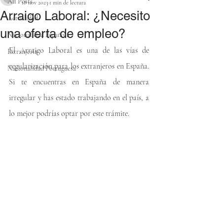
All Posts
18 nov 2023
1 min de lectura
Arraigo Laboral: ¿Necesito
Actualidad
una oferta de empleo?
Nacionalidad Española
El Arraigo Laboral es una de las vías de 
Extranjería
regularización para los extranjeros en España. 
Nacionalidad Portuguesa
Si te encuentras en España de manera 
irregular y has estado trabajando en el país, a 
lo mejor podrías optar por este trámite.